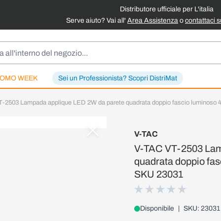
Distributore ufficiale per L'italia
Serve aiuto? Vai all'
Area Assistenza
o
contattaci 
OMO WEEK
Sei un Professionista? Scopri DistriMat
-2503 Lampada applique LED 2W da parete quadrata doppio fascio luminoso 4
V-TAC
V-TAC VT-2503 Lam
quadrata doppio fas
SKU 23031
Disponibile
|
SKU: 23031