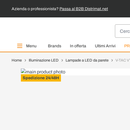
Azienda o professionista?
Passa al B2B Distrimat.net
Salta al contenuto
Cerca
Menu
Brands
In offerta
Ultimi Arrivi
PR
Home
Illuminazione LED
Lampade a LED da parete
V-TAC VT
Spedizione 24/48H