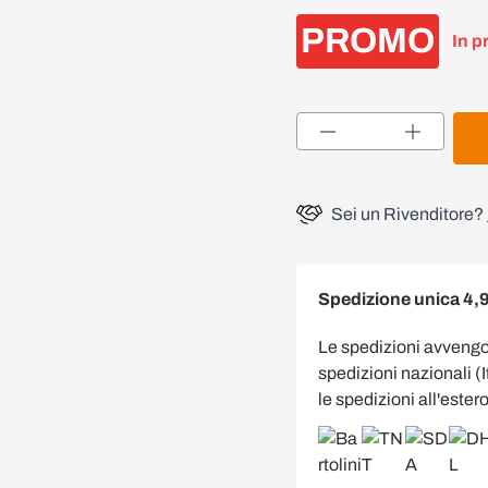
PROMO
In p
Quantità
Sei un Rivenditore?
Spedizione unica 4,
Le spedizioni avveng
spedizioni nazionali (
le spedizioni all'estero