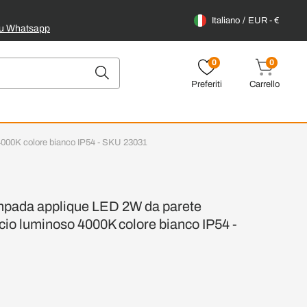
Italiano
EUR - €
su Whatsapp
0
0
Preferiti
Carrello
000K colore bianco IP54 - SKU 23031
pada applique LED 2W da parete
cio luminoso 4000K colore bianco IP54 -