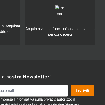
lia, Acquista
Acquista via telefono, un'occasione anche
ditore
per conoscerci
alla nostra Newsletter!
l
Iscriviti
ompresa l'
informativa sulla privacy
, autorizzo il
o dei miei dati per finalità di marketing (ricevere