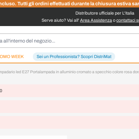
cluso. Tutti gli ordini effettuati durante la chiusura estiva sa
Distributore ufficiale per L'italia
Serve aiuto? Vai all'
Area Assistenza
o
contattaci 
OMO WEEK
Sei un Professionista? Scopri DistriMat
adario led E27 Portalampada in alluminio cromato a specchio colore rosa dor
 0