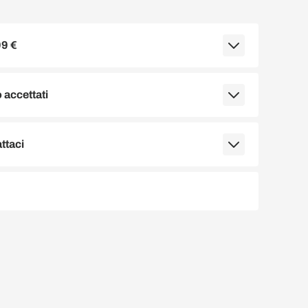
99 €
accettati
ttaci