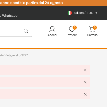
ranno spediti a partire dal 24 agosto
Italiano
EUR - €
su Whatsapp
0
0
Accedi
Preferiti
Carrello
ato Vintage sku 3777