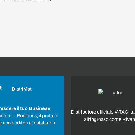
rescere il tuo Business
Distributore ufficiale V-TAC Ita
strimat Business, il portale
all'ingrosso come Riven
 a rivenditori e installatori