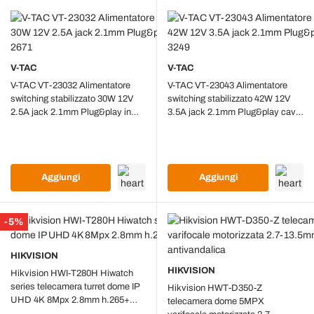
V-TAC
V-TAC
V-TAC VT-23032 Alimentatore
V-TAC VT-23043 Alimentatore
switching stabilizzato 30W 12V
switching stabilizzato 42W 12V
2.5A jack 2.1mm Plug&play in
3.5A jack 2.1mm Plug&play cavo
plastica - SKU 2671
2.4mt - SKU 3249
Aggiungi
Aggiungi
-5%
HIKVISION
HIKVISION
Hikvision HWI-T280H Hiwatch
series telecamera turret dome IP
Hikvision HWT-D350-Z
UHD 4K 8Mpx 2.8mm h.265+
telecamera dome 5MPX
Poe Onvif IP67