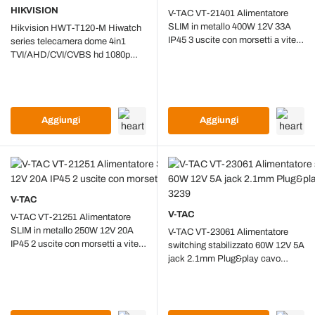
HIKVISION
V-TAC VT-21401 Alimentatore
SLIM in metallo 400W 12V 33A
Hikvision HWT-T120-M Hiwatch
IP45 3 uscite con morsetti a vite -
series telecamera dome 4in1
SKU 3233
TVI/AHD/CVI/CVBS hd 1080p
2Mpx 2.8mm osd IP66
Aggiungi
Aggiungi
V-TAC
V-TAC
V-TAC VT-21251 Alimentatore
SLIM in metallo 250W 12V 20A
V-TAC VT-23061 Alimentatore
IP45 2 uscite con morsetti a vite -
switching stabilizzato 60W 12V 5A
SKU 3232
jack 2.1mm Plug&play cavo
2.4mt - SKU 3239