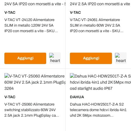
V-TAC
V-TAC
V-TAC VT-24120 Alimentatore
V-TAC VT-24061 Alimentatore
SLIM in metallo 120W 24V 5A
SLIM in metallo 60W 24V 2.5A
IP20 con morsetti a vite - SKU
IP20 con morsetti a vite - SKU
3262
3261
Aggiungi
Aggiungi
V-TAC
DAHUA
V-TAC VT-25060 Alimentatore
Dahua HAC-HDW2501T-Z-A S2
switching stabilizzato 60W 24V
telecamera dome hdcvi ibrida 4in1
2.5A jack 2.1mm Plug&play cavo
uhd 2K 5Mpx motozoom
2.4mt - SKU 3264
2.7~13.5MM osd starlight audio
IP67