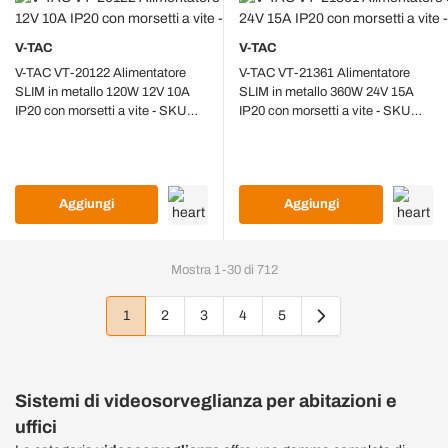
V-TAC
V-TAC
V-TAC VT-20122 Alimentatore
V-TAC VT-21361 Alimentatore
SLIM in metallo 120W 12V 10A
SLIM in metallo 360W 24V 15A
IP20 con morsetti a vite - SKU
IP20 con morsetti a vite - SKU
3243
3275
Aggiungi
Aggiungi
Mostra
1
-
30
di
712
1
2
3
4
5
Attualmente stai leggendo la pagina
Pagina
Pagina
Pagina
Pagina
Sistemi di
videosorveglianza
per abitazioni e
uffici