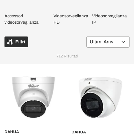
Accessori
Videosorveglianza
Videosorveglianza
videosorveglianza
HD
IP
Filtri
Or
712
Risultati
DAHUA
DAHUA