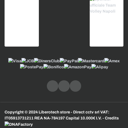
Copyright © 2024 Liberotech store - Direct cctv srl VAT:
IT05913731211 REA NA-784197 Capital 10.000€ I.V. - Credits