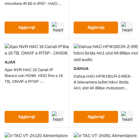
microfono IR 60 m IP67 - HAC-
HDW2501TMQP-A-0280B-S2
Aggiungi
Aggiungi
AJAX
DAHUA
Ajax NVR HAC 16 Canali IP
Bianco con HDMI, HDD fino a 16
Dahua HAC-HFW1801R-Z-IRE6-
TB, ONVIF e RTSP -
A telecamera bullet hdcvi ibrida
134506.122.WH1
4in1 uhd 4K 8Mpx motozoom
2.7~13.5MM osd audio
Aggiungi
Aggiungi