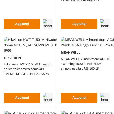
varifocale motorizzata 2.7-
13.5mm 4in1TVI HD osd IP67
antivandalica
Aggiungi
Aggiungi
MEANWELL
HIKVISION
MEANWELL Alimentatore AC/DC
switching 100W 24Vdc 4.5A
Hikvision HWT-T150-M Hiwatch
singola uscita LRS-100-24
series telecamera dome 4in1
TVI/AHD/CVI/CVBS Hd+ 5Mpx
2.8mm osd IP66
Aggiungi
Aggiungi