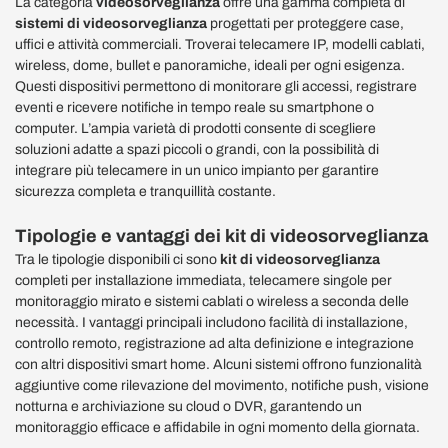
La categoria
videosorveglianza
offre una gamma completa di
sistemi di
videosorveglianza
progettati per proteggere case,
uffici e attività commerciali. Troverai telecamere IP, modelli cablati,
wireless, dome, bullet e panoramiche, ideali per ogni esigenza.
Questi dispositivi permettono di monitorare gli accessi, registrare
eventi e ricevere notifiche in tempo reale su smartphone o
computer. L’ampia varietà di prodotti consente di scegliere
soluzioni adatte a spazi piccoli o grandi, con la possibilità di
integrare più telecamere in un unico impianto per garantire
sicurezza completa e tranquillità costante.
Tipologie e vantaggi dei kit di videosorveglianza
Tra le tipologie disponibili ci sono
kit di videosorveglianza
completi per installazione immediata, telecamere singole per
monitoraggio mirato e sistemi cablati o wireless a seconda delle
necessità. I vantaggi principali includono facilità di installazione,
controllo remoto, registrazione ad alta definizione e integrazione
con altri dispositivi smart home. Alcuni sistemi offrono funzionalità
aggiuntive come rilevazione del movimento, notifiche push, visione
notturna e archiviazione su cloud o DVR, garantendo un
monitoraggio efficace e affidabile in ogni momento della giornata.