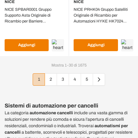
NICE
NICE
NICE SPBAR0001 Gruppo
NICE PRHK04 Gruppo Satelliti
Supporto Asta Originale di
Originale di Ricambio per
Ricambio per Barriere
Automazioni HYKE HK7024
Automatiche MBAR e LBAR
HK7224
Aggiungi
Aggiungi
Mostra
1
-
30
di
1675
1
2
3
4
5
Attualmente stai leggendo la pagina
Pagina
Pagina
Pagina
Pagina
Sistemi di automazione per cancelli
La categoria
automazione cancelli
include una vasta gamma di
soluzioni per rendere più comoda e sicura l’apertura di cancelli
residenziali, condominiali o industriali. Troverai
automatismi per
cancelli
a battente, scorrevoli e telescopici, progettati per resistere