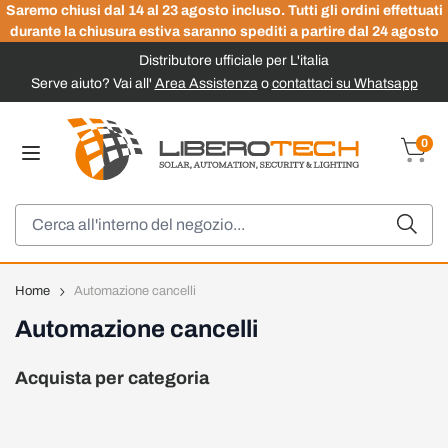
Saremo chiusi dal 14 al 23 agosto incluso. Tutti gli ordini effettuati
durante la chiusura estiva saranno spediti a partire dal 24 agosto
Distributore ufficiale per L'italia
Serve aiuto? Vai all'
Area Assistenza
o
contattaci su Whatsapp
Salta al contenuto
0
Carrel
Cerca
Home
Automazione cancelli
Automazione cancelli
Acquista per categoria