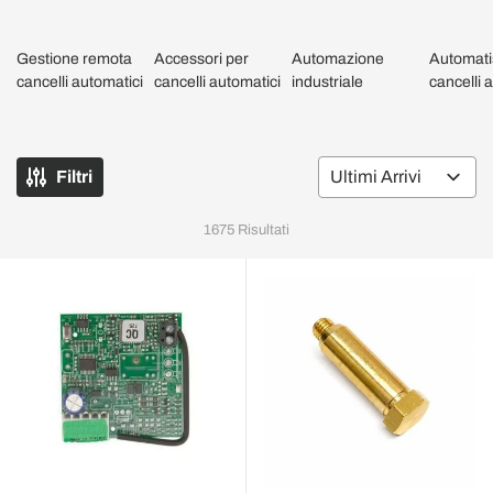
Gestione remota
Accessori per
Automazione
Automati
cancelli automatici
cancelli automatici
industriale
cancelli 
Filtri
Or
1675
Risultati