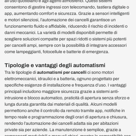
all’uso quotidiano e agli agenti atmosferici. Questi sistemi
consentono di gestire ingressi con telecomando, tastiera digitale o
app, aumentando comfort e sicurezza. Grazie a sensori intelligenti
e motori silenziosi, l’automazione dei cancelli garantisce un
funzionamento fluido e affidabile, riducendo il rischio di incidenti o
danni meccanici. La varietà di modelli disponibili permette di
scegliere soluzioni compatte per spazi ridotti o sistemi più potenti
per cancelli ampi, sempre con la possibilità di integrare accessori
come lampeggianti, fotocellule e batterie di emergenza.
Tipologie e vantaggi degli automatismi
Tra le tipologie di
automatismi per cancelli
ci sono motori
elettromeccanici, idraulici e a batteria, ognuno progettato per
specifiche esigenze di installazione e frequenza d’uso. I vantaggi
principali includono maggiore sicurezza grazie a sistemi anti-
intrusione e blocco automatico, praticità di apertura senza sforzo e
lunga durata garantita dai materiali di qualità. Alcuni modelli
permettono anche il controllo da remoto tramite app, notifiche in
tempo reale e programmazione degli orari di apertura e chiusura,
rendendo l’automazione dei cancelli adatta sia per abitazioni
private sia per aziende. La manutenzione è semplice, grazie a