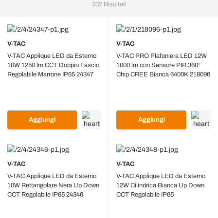
332
Risultati
V-TAC
V-TAC
V-TAC Applique LED da Esterno
V-TAC PRO Plafoniera LED 12W
10W 1250 lm CCT Doppio Fascio
1000 lm con Sensore PIR 360°
Regolabile Marrone IP65 24347
Chip CREE Bianca 6400K 218096
Aggiungi
Aggiungi
V-TAC
V-TAC
V-TAC Applique LED da Esterno
V-TAC Applique LED da Esterno
10W Rettangolare Nera Up Down
12W Cilindrica Bianca Up Down
CCT Regolabile IP65 24346
CCT Regolabile IP65