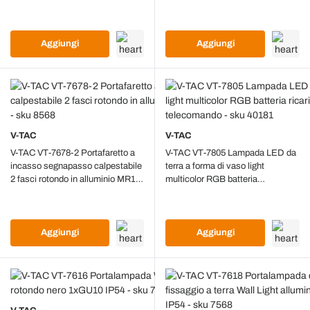
IP44 - sku 7529
E27 IP44 - sku 7531
Aggiungi
Aggiungi
V-TAC
V-TAC
V-TAC VT-7678-2 Portafaretto a
V-TAC VT-7805 Lampada LED da
incasso segnapasso calpestabile
terra a forma di vaso light
2 fasci rotondo in alluminio MR16
multicolor RGB batteria
GU5.3 IP67 - sku 8568
ricaricabile IP54 con telecomando
- sku 40181
Aggiungi
Aggiungi