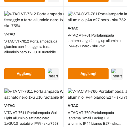
V-TAC
V-TAC
V-TAC VT-761 Portalampada
lanterna large facing up alluminio
V-TAC VT-7612 Portalampada da
ip44 e27 nero - sku 7521
giardino con fissaggio a terra
alluminio nero 1xGU10 ruotabile
IP44 - sku 7554
Aggiungi
Aggiungi
V-TAC
V-TAC
V-TA VT-7611 Portalampada Wall
V-TAC VT-760 Portalampada
Light alluminio satinato nero
lanterna Small Facing UP
1xGU10 ruotabile IP44 - sku 7553
alluminio IP44 bianco E27 - sku