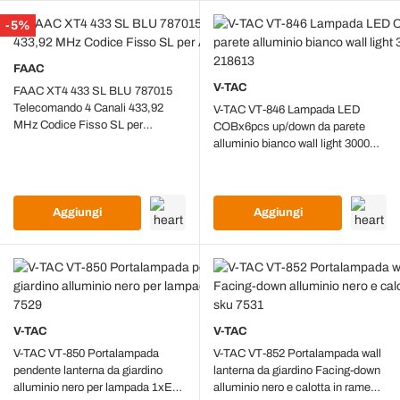
-5%
FAAC
V-TAC
FAAC XT4 433 SL BLU 787015
Telecomando 4 Canali 433,92
V-TAC VT-846 Lampada LED
MHz Codice Fisso SL per
COBx6pcs up/down da parete
Automazioni Cancelli
alluminio bianco wall light 3000K
IP54 - SKU 218613
Aggiungi
Aggiungi
V-TAC
V-TAC
V-TAC VT-850 Portalampada
V-TAC VT-852 Portalampada wall
pendente lanterna da giardino
lanterna da giardino Facing-down
alluminio nero per lampada 1xE27
alluminio nero e calotta in rame