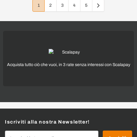
1
2
3
4
5
Attualmente stai leggendo la pagina
Pagina
Pagina
Pagina
Pagina
Acquista tutto ciò che vuoi, in 3 rate senza interessi con Scalapay
Iscriviti alla nostra Newsletter!
Indirizzo email