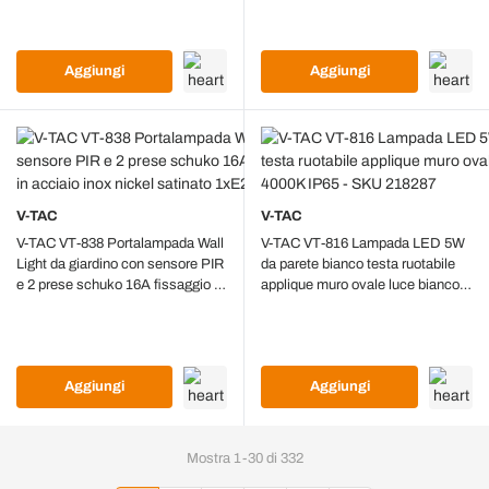
7520
Aggiungi
Aggiungi
V-TAC
V-TAC
V-TAC VT-838 Portalampada Wall
V-TAC VT-816 Lampada LED 5W
Light da giardino con sensore PIR
da parete bianco testa ruotabile
e 2 prese schuko 16A fissaggio a
applique muro ovale luce bianco
terra 60cm in acciaio inox nickel
naturale 4000K IP65 - SKU
satinato 1xE27 IP44 - sku 8977
218287
Aggiungi
Aggiungi
Mostra
1
-
30
di
332