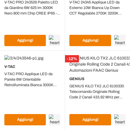
V-TAC PRO 243526 Paletto LED
V-TAC 24345 Applique LED da
da Giardino 6W 625 lm 3000K
Esterno 10W Bianca Up Down
Nero 800 mm Chip CREE IP65 -
CCT Regolabile 2700K 3200K
243526
4000K IP65
Aggiungi
Aggiungi
-12%
V-TAC
V-TAC PRO Applique LED da
GENIUS
Parete 6W Orientabile
Retroilluminata Bianca 3000K
GENIUS KILO TX2 JLC 6100330
Chip CREE 243546
Telecomando Originale Rolling
Code 2 Canali 433,92 MHz per
Automazioni FAAC Genius
Aggiungi
Aggiungi