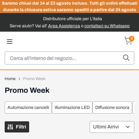
Saremo chiusi dal 14 al 23 agosto incluso. Tutti gli ordini effettuati
durante la chiusura estiva saranno spediti a partire dal 24 agosto
Distributore ufficiale per L'italia
Serve aiuto? Vai all'
Area Assistenza
o
contattaci su Whatsapp
Salta al contenuto
0
Carrel
Cerca
Home
Promo Week
Promo Week
Automazione cancelli
Illuminazione LED
Diffusione sonora
Ma
Filtri
Or