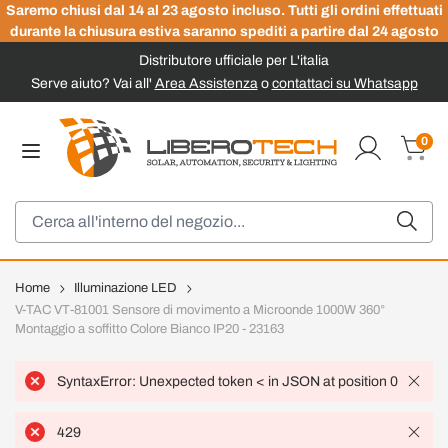
Saremo chiusi dal 14 al 23 agosto incluso. Tutti gli ordini effettuati
durante la chiusura estiva saranno spediti a partire dal 24 agosto
Distributore ufficiale per L'italia
Serve aiuto? Vai all'
Area Assistenza
o
contattaci su Whatsapp
Salta al contenuto
0
Carrel
Cerca
Home
Illuminazione LED
V-TAC VT-81001 Sensore di movimento a Microonde 1000W 360°
Montaggio a soffitto Colore Bianco IP20 - 23163
SyntaxError: Unexpected token < in JSON at position 0
429