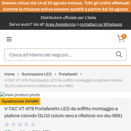
Saremo chiusi dal 14 al 23 agosto incluso. Tutti gli ordini effettuati
durante la chiusura estiva saranno spediti a partire dal 24 agosto
Distributore ufficiale per L'italia
Serve aiuto? Vai all'
Area Assistenza
o
contattaci su Whatsapp
Salta al contenuto
0
Carrel
Cerca
Home
Illuminazione LED
Portafaretti
V-TAC VT-978 Portafaretto LED da soffitto montaggio a plafone rotondo
GU10 colore nero e riflettore oro sku 6691
V-TAC
Spedizione 24/48H
V-TAC VT-978 Portafaretto LED da soffitto montaggio a
plafone rotondo GU10 colore nero e riflettore oro sku 6691