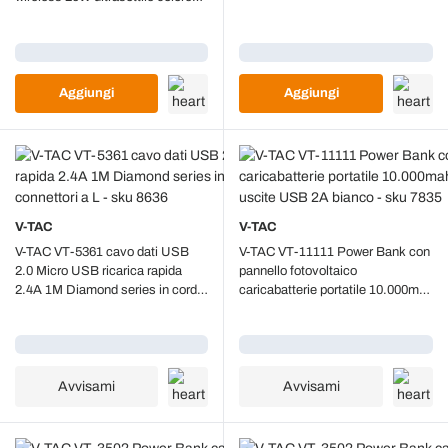
nero - 23038
Caricamento...
Caricamento...
Aggiungi
Aggiungi
V-TAC
V-TAC
V-TAC VT-5361 cavo dati USB
V-TAC VT-11111 Power Bank con
2.0 Micro USB ricarica rapida
pannello fotovoltaico
2.4A 1M Diamond series in corda
caricabatterie portatile 10.000mah
colore girgio con connettori a L -
con ricarica wireless 3 uscite
sku 8636
USB 2A bianco - sku 7835
Caricamento...
Caricamento...
Avvisami
Avvisami