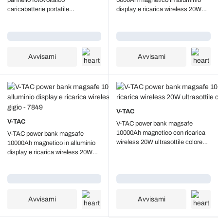
pannello fotovoltaico
5000Ah magnetico in alluminio
caricabatterie portatile
display e ricarica wireless 20W
30.000mah PD con ricarica
ultrasottile colore grigio - 7850
wireless 3 uscite USB + torcia -
Caricamento...
Caricamento...
sku 7836
Avvisami
Avvisami
V-TAC
V-TAC
V-TAC power bank magsafe
10000Ah magnetico con ricarica
V-TAC power bank magsafe
wireless 20W ultrasottile colore
10000Ah magnetico in alluminio
grigio - 23040
display e ricarica wireless 20W
ultrasottile colore gigio - 7849
Caricamento...
Caricamento...
Avvisami
Avvisami