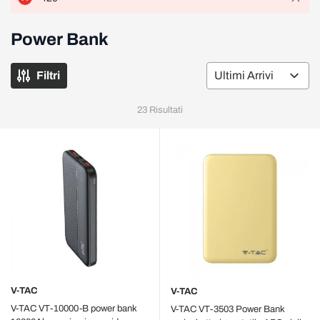
Power Bank
Filtri
Or
23
Risultati
V-TAC
V-TAC
V-TAC VT-10000-B power bank
V-TAC VT-3503 Power Bank