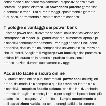
consentono di ricaricare rapidamente i dispositivi senza dover
cercare una presa elettrica. Un
power bank potente
garantisce
autonomia e tranquillità durante viaggi, spostamenti o giornate
fuori casa, permettendo di restare sempre connessi.
Tipologie e vantaggi dei power bank
Esistono power bank di diverse capacità, dalla ricarica veloce per
smartphone ai modelli più grandi capaci di alimentare laptop o più
dispositivi contemporaneamente. I vantaggi principali includono
portabilità, ricarica rapida, compatibilità universale e sicurezza dei
circuiti interni. Scegliere il
miglior power bank
significa puntare su
affidabilità, durata della batteria e praticità d’uso, senza
preoccupazioni durante spostamenti o viaggi.
Acquisto facile e sicuro online
Su questo shop online puoi trovare tutti i
power bank
dei migliori
brand, dai modelli più compatti a quelli
potenti
per laptop e più
dispositivi. L’
acquisto è facile e sicuro
, con filtri intuitivi, schede
prodotto dettagliate e consigli pratici per scegliere il power bank più
adatto alle tue esigenze. Approfitta dell’
ampio assortimento
e
della
spedizione rapida
, per avere energia affidabile sempre a