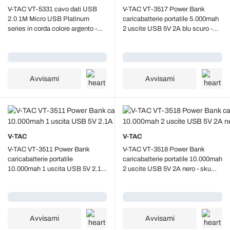
V-TAC VT-5331 cavo dati USB
V-TAC VT-3517 Power Bank
2.0 1M Micro USB Platinum
caricabatterie portatile 5.000mah
series in corda colore argento -
2 uscite USB 5V 2A blu scuro -
sku 8489
sku 8896
Caricamento...
Caricamento...
Avvisami
Avvisami
V-TAC
V-TAC
V-TAC VT-3511 Power Bank
V-TAC VT-3518 Power Bank
caricabatterie portatile
caricabatterie portatile 10.000mah
10.000mah 1 uscita USB 5V 2.1A
2 uscite USB 5V 2A nero - sku
bianco - sku 8870
8897
Caricamento...
Caricamento...
Avvisami
Avvisami