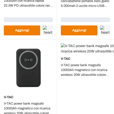
10000Ah con ricarica rapida
caricabatterie portatile ABS giallo
22.5W PD ultrasottile colore nero
5.000mah 2 uscite micro USB
- 7831
2.1A - sku 8196
Caricamento...
Caricamento...
Aggiungi
Aggiungi
V-TAC
V-TAC power bank magsafe
10000Ah magnetico con ricarica
wireless 20W ultrasottile colore
bianco - 23039
V-TAC
V-TAC power bank magsafe
10000Ah magnetico con ricarica
wireless 20W ultrasottile colore