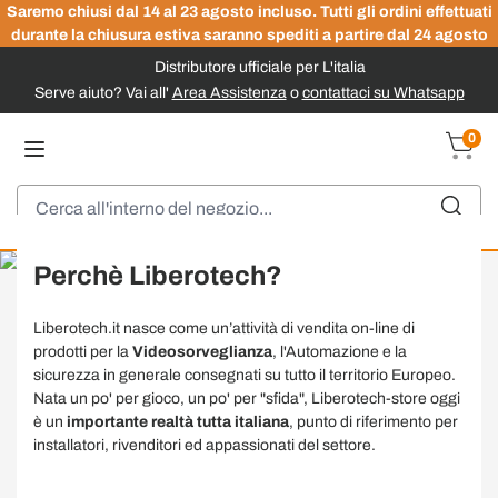
Saremo chiusi dal 14 al 23 agosto incluso. Tutti gli ordini effettuati
durante la chiusura estiva saranno spediti a partire dal 24 agosto
Distributore ufficiale per L'italia
Serve aiuto? Vai all'
Area Assistenza
o
contattaci su Whatsapp
Salta al contenuto
0
Carrel
Cerca
Perchè Liberotech?
Liberotech.it nasce come un’attività di vendita on-line di
prodotti per la
Videosorveglianza
, l'Automazione e la
sicurezza in generale consegnati su tutto il territorio Europeo.
Nata un po' per gioco, un po' per "sfida", Liberotech-store oggi
è un
importante realtà tutta italiana
, punto di riferimento per
installatori, rivenditori ed appassionati del settore.