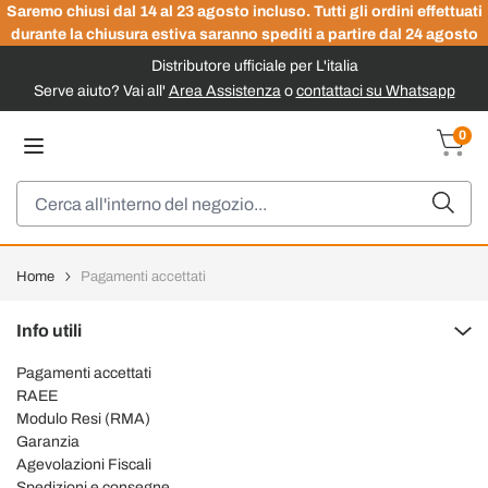
Saremo chiusi dal 14 al 23 agosto incluso. Tutti gli ordini effettuati
durante la chiusura estiva saranno spediti a partire dal 24 agosto
Distributore ufficiale per L'italia
Serve aiuto? Vai all'
Area Assistenza
o
contattaci su Whatsapp
Salta al contenuto
0
Carrel
Cerca
Home
Pagamenti accettati
Info utili
Pagamenti accettati
RAEE
Modulo Resi (RMA)
Garanzia
Agevolazioni Fiscali
Spedizioni e consegne