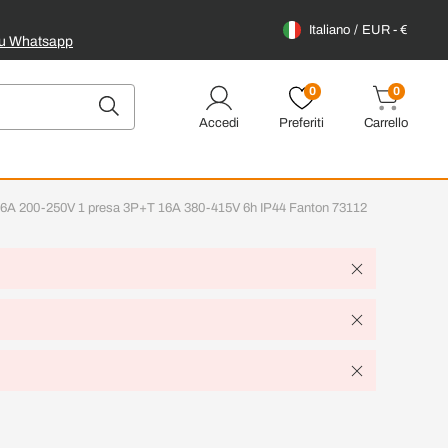
Italiano
EUR - €
su Whatsapp
0
0
Accedi
Preferiti
Carrello
 16A 200-250V 1 presa 3P+T 16A 380-415V 6h IP44 Fanton 73112