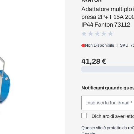
FANTON
Adattatore multiplo
presa 2P+T 16A 20
IP44 Fanton 73112
Non Disponibile
|
SKU: 7
41,28 €
Caricamento...
Notificami quando ques
Dichiaro di aver lett
Questo sito è protetto da 