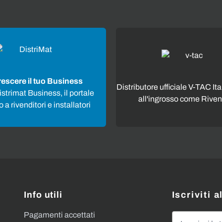
rescere il tuo Business
Distributore ufficiale V-TAC Ita
strimat Business, il portale
all'ingrosso come Riven
 a rivenditori e installatori
Info utili
Iscriviti 
Pagamenti accettati
Indirizzo emai