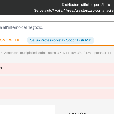
Distributore ufficiale per L'italia
Serve aiuto? Vai all'
Area Assistenza
o
contattaci 
OMO WEEK
Sei un Professionista? Scopri DistriMat
Adattatore multiplo industriale spina 3P+N+T 16A 380-415V 1 presa 2P+T
 0