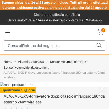
Saremo chiusi dal 14 al 23 agosto incluso. Tutti gli ordini effettuati
durante la chiusura estiva saranno spediti a partire dal 24 agosto
Distributore ufficiale per L'italia
Serve aiuto? Vai all'
Area Assistenza
o
contattaci su Whatsapp
Salta al contenuto
0
Carrel
Cerca
Home
Allarmi e sicurezza
Sensori volumetrici PIR
Sensori volumetrici da esterno
AJAX AJ-BXS-R rilevatore doppio fascio infrarosso 180° da esterno 24mt
wireless
AJAX
Spedizione 10 giorni
AJAX AJ-BXS-R rilevatore doppio fascio infrarosso 180° da
esterno 24mt wireless