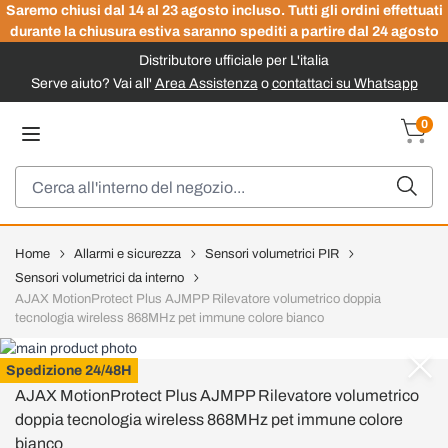
Saremo chiusi dal 14 al 23 agosto incluso. Tutti gli ordini effettuati
durante la chiusura estiva saranno spediti a partire dal 24 agosto
Distributore ufficiale per L'italia
Serve aiuto? Vai all'
Area Assistenza
o
contattaci su Whatsapp
Salta al contenuto
0
Carrel
Cerca
Home
Allarmi e sicurezza
Sensori volumetrici PIR
Sensori volumetrici da interno
AJAX MotionProtect Plus AJMPP Rilevatore volumetrico doppia
tecnologia wireless 868MHz pet immune colore bianco
AJAX
Spedizione 24/48H
AJAX MotionProtect Plus AJMPP Rilevatore volumetrico
doppia tecnologia wireless 868MHz pet immune colore
bianco