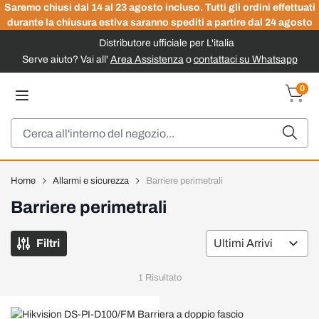
Saremo chiusi dal 14 al 23 agosto incluso. Tutti gli ordini effettuati
durante la chiusura estiva saranno spediti a partire dal 24 agosto
Distributore ufficiale per L'italia
Serve aiuto? Vai all'
Area Assistenza
o
contattaci su Whatsapp
Salta al contenuto
0
Carrel
Cerca
Home
Allarmi e sicurezza
Barriere perimetrali
Barriere perimetrali
Filtri
Or
1 Risultato