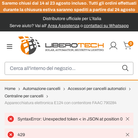
Saremo chiusi dal 14 al 23 agosto incluso. Tutti gli ordini effettuati
durante la chiusura estiva saranno spediti a partire dal 24 agosto
Distributore ufficiale per L'italia
Serve aiuto? Vai all'
Area Assistenza
o
contattaci su Whatsapp
Salta al contenuto
0
Carrel
Cerca
Home
Automazione cancelli
Accessori per cancelli automatici
Centraline per cancelli
Apparecchiatura elettronica E124 con contenitore FAAC 790284
SyntaxError: Unexpected token < in JSON at position 0
429