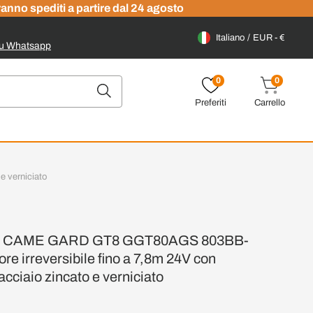
ranno spediti a partire dal 24 agosto
Italiano
EUR - €
su Whatsapp
0
0
Preferiti
Carrello
e verniciato
ica CAME GARD GT8 GGT80AGS 803BB-
re irreversibile fino a 7,8m 24V con
cciaio zincato e verniciato