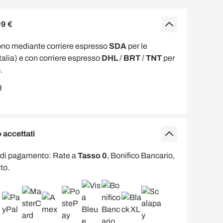
99 €
ono mediante corriere espresso
SDA
per le
Italia) e con corriere espresso
DHL
/
BRT
/
TNT
per
.
accettati
 di pagamento: Rate a
Tasso 0
, Bonifico Bancario,
to.