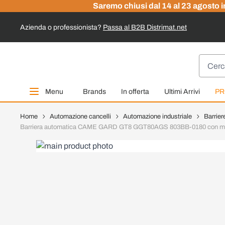
Saremo chiusi dal 14 al 23 agosto in
Azienda o professionista?
Passa al B2B Distrimat.net
Salta al contenuto
Cerca
Menu
Brands
In offerta
Ultimi Arrivi
PR
Home
Automazione cancelli
Automazione industriale
Barrier
Barriera automatica CAME GARD GT8 GGT80AGS 803BB-0180 con motoridut