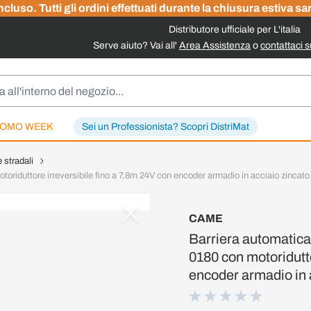
cluso. Tutti gli ordini effettuati durante la chiusura estiva sa
Distributore ufficiale per L'italia
Serve aiuto? Vai all'
Area Assistenza
o
contattaci 
OMO WEEK
Sei un Professionista? Scopri DistriMat
e stradali
tore irreversibile fino a 7,8m 24V con encoder armadio in acciaio zincato 
CAME
Barriera automat
0180 con motoridutto
encoder armadio in a