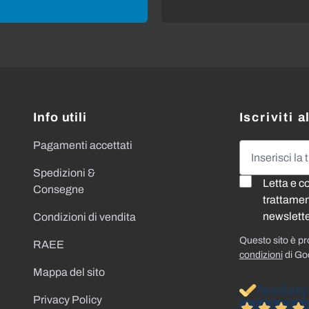
Info utili
Iscriviti 
Pagamenti accettati
Indirizzo emai
Spedizioni &
Letta e c
Consegne
trattament
newslette
Condizioni di vendita
Questo sito è p
RAEE
condizioni
di Go
Mappa del sito
Privacy Policy