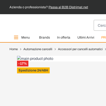
Azienda o professionista?
Passa al B2B Distrimat.net
Salta al contenuto
Cerca
Menu
Brands
In offerta
Ultimi Arrivi
PR
Home
Automazione cancelli
Accessori per cancelli automatici
-17%
Spedizione 24/48H