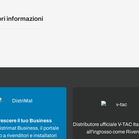
ori informazioni
rescere il tuo Business
Distributore ufficiale V-TAC Ita
strimat Business, il portale
all'ingrosso come Riven
 a rivenditori e installatori