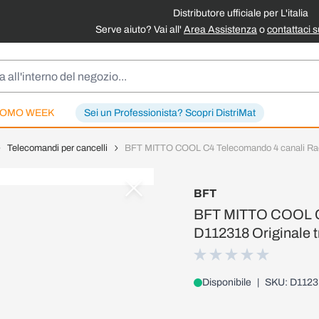
Distributore ufficiale per L'italia
Serve aiuto? Vai all'
Area Assistenza
o
contattaci 
OMO WEEK
Sei un Professionista? Scopri DistriMat
Telecomandi per cancelli
BFT MITTO COOL C4 Telecomando 4 canali Radi
BFT
BFT MITTO COOL C
D112318 Originale t
Disponibile
|
SKU: D1123