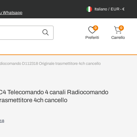
Italiano
EUR - €
su Whatsapp
0
0
Preferiti
Carrello
ocomando D112318 Originale trasmettitore 4ch cancello
4 Telecomando 4 canali Radiocomando
rasmettitore 4ch cancello
18