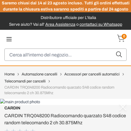
Saremo chiusi dal 14 al 23 agosto incluso. Tutti gli ordini effettuati
durante la chiusura estiva saranno spediti a partire dal 24 agosto
Distributore ufficiale per L'italia
Serve aiuto? Vai all'
Area Assistenza
o
contattaci su Whatsapp
Salta al contenuto
0
Carrel
Cerca
Home
Automazione cancelli
Accessori per cancelli automatici
Telecomandi per cancelli
CARDIN TRQ048200 Radiocomando quarzato S48 codice random
telecomando 2 ch 30.875Mhz
CARDIN
CARDIN TRQ048200 Radiocomando quarzato S48 codice
random telecomando 2 ch 30.875Mhz