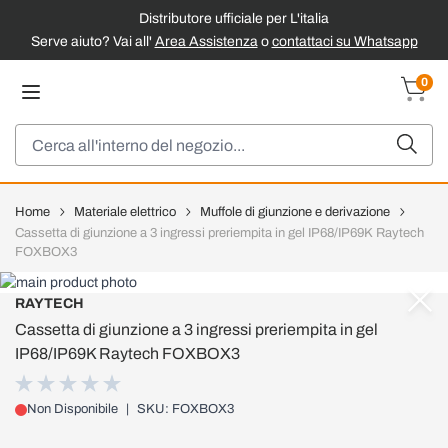
Distributore ufficiale per L'italia
Serve aiuto? Vai all'
Area Assistenza
o
contattaci su Whatsapp
Salta al contenuto
0
Carrel
Cerca
Home
Materiale elettrico
Muffole di giunzione e derivazione
Cassetta di giunzione a 3 ingressi preriempita in gel IP68/IP69K Raytech
FOXBOX3
RAYTECH
Cassetta di giunzione a 3 ingressi preriempita in gel
IP68/IP69K Raytech FOXBOX3
Non Disponibile
|
SKU: FOXBOX3