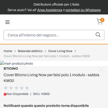
Distributore ufficiale per L'italia
Serve aiuto? Vai all'
Area Assistenza
o
contattaci su Whatsapp
Salta al contenuto
0
Carrel
Cerca
Home
Materiale elettrico
Cover Living Now
Cover Bticino Living Now per falsi polo 1 modulo - sabbia KM00
BTICINO
Cover Bticino Living Now per falsi polo 1 modulo - sabbia
KM00
Non Disponibile
|
SKU: KM00
Notificami quando questo prodotto torna disponibile