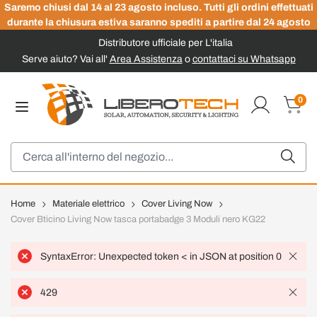
Saremo chiusi dal 14 al 23 agosto incluso. Tutti gli ordini effettuati
durante la chiusura estiva saranno spediti a partire dal 24 agosto
Distributore ufficiale per L'italia
Serve aiuto? Vai all'
Area Assistenza
o
contattaci su Whatsapp
Salta al contenuto
0
Carrel
Cerca
Home
Materiale elettrico
Cover Living Now
Cover Bticino Living Now tasca portabadge 3 Moduli nero KG22
SyntaxError: Unexpected token < in JSON at position 0
429