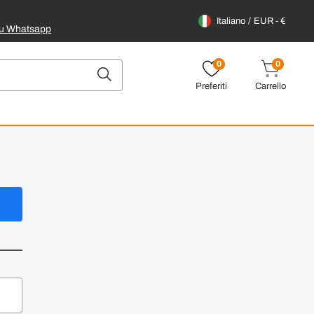
Italiano
EUR - €
su Whatsapp
0
0
Preferiti
Carrello