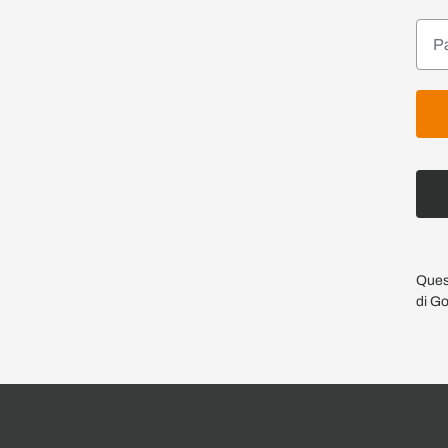
Ques
di Go