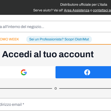
Distributore ufficiale per L'italia
Serve aiuto? Vai all'
Area Assistenza
o
contattaci 
OMO WEEK
Sei un Professionista? Scopri DistriMat
Accedi al tuo account
o