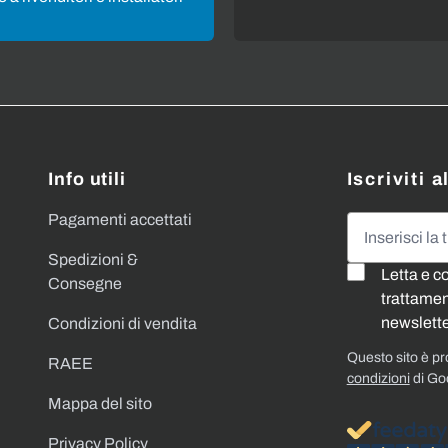
Info utili
Iscriviti 
Pagamenti accettati
Indirizzo emai
Spedizioni &
Letta e c
Consegne
trattament
newslette
Condizioni di vendita
Questo sito è p
RAEE
condizioni
di Go
Mappa del sito
Privacy Policy