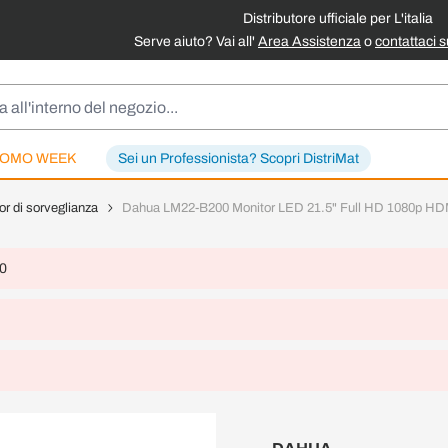
Distributore ufficiale per L'italia
Serve aiuto? Vai all'
Area Assistenza
o
contattaci 
OMO WEEK
Sei un Professionista? Scopri DistriMat
or di sorveglianza
Dahua LM22-B200 Monitor LED 21.5" Full HD 1080p HDM
 0