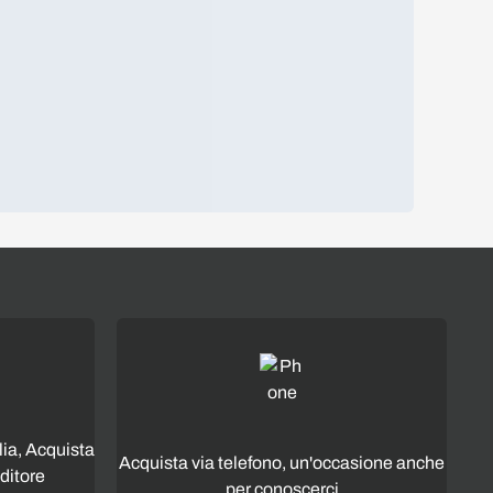
lia, Acquista
Acquista via telefono, un'occasione anche
ditore
per conoscerci