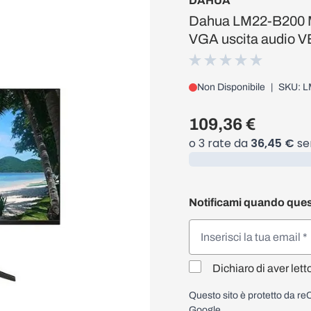
DAHUA
Dahua LM22-B200 Mo
VGA uscita audio 
Non Disponibile
|
SKU: 
109,36 €
Caricamento...
Notificami quando ques
Dichiaro di aver lett
Questo sito è protetto da 
Google.