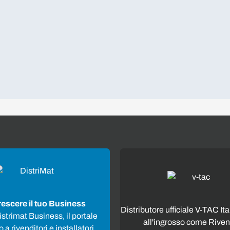
rescere il tuo Business
Distributore ufficiale V-TAC Ita
strimat Business, il portale
all'ingrosso come Riven
 a rivenditori e installatori