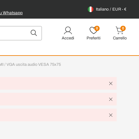
Italiano
EUR - €
su Whatsapp
0
0
Accedi
Preferiti
Carrello
I / VGA uscita audio VESA 75x75