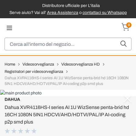
Distributore ufficiale per L'italia
Serve aiuto? Vai all'
Area Assistenza
o
contattaci su Whatsapp
Salta al contenuto
0
Carrel
Cerca
Home
Videosorveglianza
Videosorveglianza HD
Registratori per videosorveglianza
Dahua XVR4116HS-I series AI 1U WizSense penta-brid hd 16CH 1080N
5IN1 HDCVI/AHD/HDTVI/PAL/IP AI-coding p2p smd plus
DAHUA
Dahua XVR4116HS-I series AI 1U WizSense penta-brid hd
16CH 1080N 5IN1 HDCVI/AHD/HDTVI/PAL/IP AI-coding
p2p smd plus