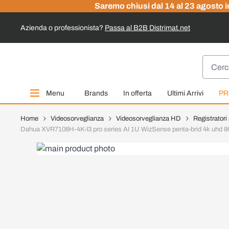
Saremo chiusi dal 14 al 23 agosto in
Azienda o professionista?
Passa al B2B Distrimat.net
Salta al contenuto
Cerca
Menu
Brands
In offerta
Ultimi Arrivi
PR
Home
Videosorveglianza
Videosorveglianza HD
Registratori
Dahua XVR7108H-4K-I3 pro series AI 1U WizSense penta-brid 4k uhd 8