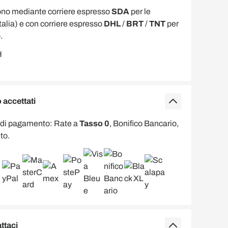
ono mediante corriere espresso
SDA
per le
Italia) e con corriere espresso
DHL
/
BRT
/
TNT
per
.
accettati
 di pagamento: Rate a
Tasso 0
, Bonifico Bancario,
to.
ttaci