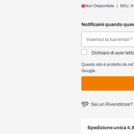
Non Disponibile
|
SKU: X
Notificami quando ques
Dichiaro di aver lett
Questo sito è protetto da 
Google.
Sei un Rivenditore?
Spedizione unica 4,