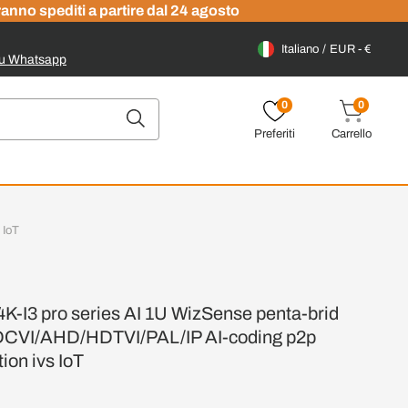
ranno spediti a partire dal 24 agosto
Italiano
EUR - €
su Whatsapp
0
0
Preferiti
Carrello
 IoT
I3 pro series AI 1U WizSense penta-brid
DCVI/AHD/HDTVI/PAL/IP AI-coding p2p
ion ivs IoT