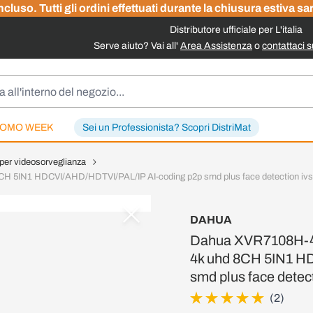
cluso. Tutti gli ordini effettuati durante la chiusura estiva sa
Distributore ufficiale per L'italia
Serve aiuto? Vai all'
Area Assistenza
o
contattaci 
OMO WEEK
Sei un Professionista? Scopri DistriMat
 per videosorveglianza
CH 5IN1 HDCVI/AHD/HDTVI/PAL/IP AI-coding p2p smd plus face detection ivs
DAHUA
Dahua XVR7108H-4K-
4k uhd 8CH 5IN1 H
smd plus face detect
(2)