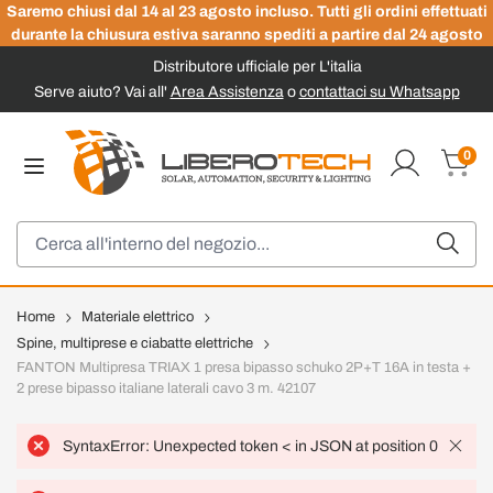
Saremo chiusi dal 14 al 23 agosto incluso. Tutti gli ordini effettuati
durante la chiusura estiva saranno spediti a partire dal 24 agosto
Distributore ufficiale per L'italia
Serve aiuto? Vai all'
Area Assistenza
o
contattaci su Whatsapp
Salta al contenuto
0
Carrel
Cerca
Home
Materiale elettrico
Spine, multiprese e ciabatte elettriche
FANTON Multipresa TRIAX 1 presa bipasso schuko 2P+T 16A in testa +
2 prese bipasso italiane laterali cavo 3 m. 42107
SyntaxError: Unexpected token < in JSON at position 0