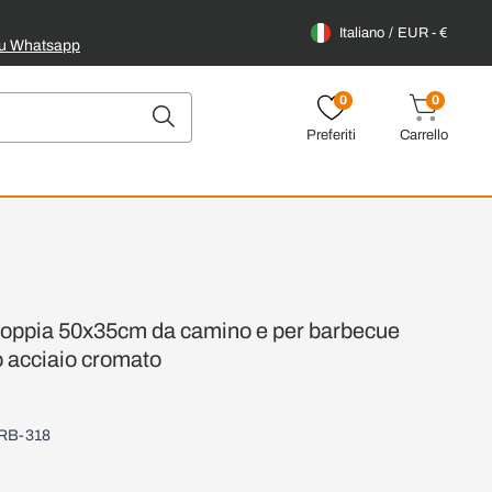
Italiano
EUR - €
su Whatsapp
0
0
Preferiti
Carrello
 doppia 50x35cm da camino e per barbecue
o acciaio cromato
RB-318