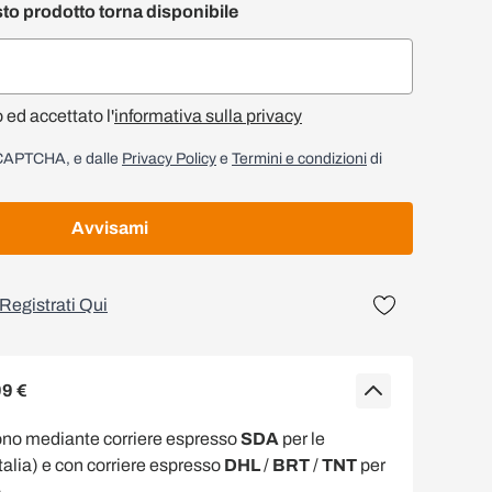
to prodotto torna disponibile
o ed accettato l'
informativa sulla privacy
reCAPTCHA, e dalle
Privacy Policy
e
Termini e condizioni
di
Avvisami
Registrati Qui
99 €
ono mediante corriere espresso
SDA
per le
Italia) e con corriere espresso
DHL
/
BRT
/
TNT
per
.