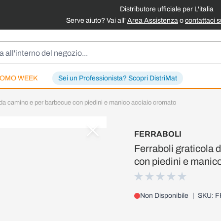
Distributore ufficiale per L'italia
Serve aiuto? Vai all'
Area Assistenza
o
contattaci 
OMO WEEK
Sei un Professionista? Scopri DistriMat
 da camino e per barbecue con piedini e manico acciaio cromato
FERRABOLI
Ferraboli graticola
con piedini e manic
Non Disponibile
|
SKU: F