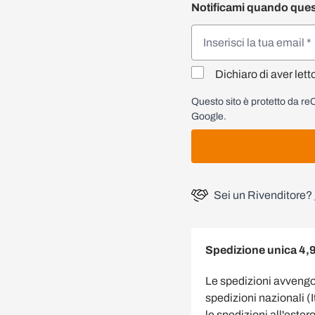
Notificami quando ques
Dichiaro di aver lett
Questo sito è protetto da 
Google.
Sei un Rivenditore?
Spedizione unica 4,
Le spedizioni avveng
spedizioni nazionali (
le spedizioni all'estero