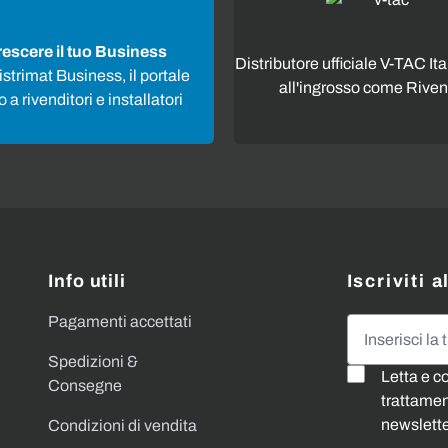
rescere il tuo Business
Distributore ufficiale V-TAC Ita
strimat Business, il portale
all'ingrosso come Riven
 a rivenditori e installatori
Info utili
Iscriviti 
Pagamenti accettati
Indirizzo emai
Spedizioni &
Letta e c
Consegne
trattament
newslette
Condizioni di vendita