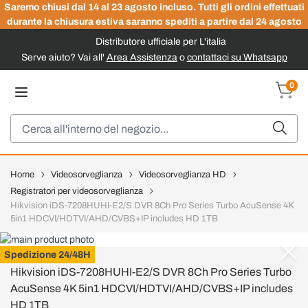
Saremo chiusi dal 14 al 23 agosto incluso. Tutti gli ordini effettuati
durante la chiusura estiva saranno spediti a partire dal 24 agosto
Distributore ufficiale per L'italia
Serve aiuto? Vai all'
Area Assistenza
o
contattaci su Whatsapp
Salta al contenuto
0
Carrel
Cerca
Home
Videosorveglianza
Videosorveglianza HD
Registratori per videosorveglianza
Hikvision iDS-7208HUHI-E2/S DVR 8Ch Pro Series Turbo AcuSense 4K
5in1 HDCVI/HDTVI/AHD/CVBS+IP includes HD 1TB
HIKVISION
Spedizione 24/48H
Hikvision iDS-7208HUHI-E2/S DVR 8Ch Pro Series Turbo
AcuSense 4K 5in1 HDCVI/HDTVI/AHD/CVBS+IP includes
HD 1TB