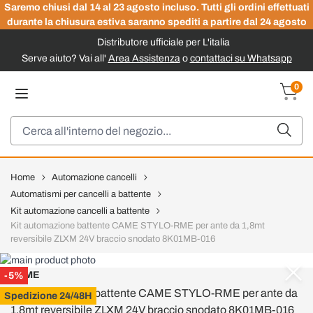
Saremo chiusi dal 14 al 23 agosto incluso. Tutti gli ordini effettuati
durante la chiusura estiva saranno spediti a partire dal 24 agosto
Distributore ufficiale per L'italia
Serve aiuto? Vai all'
Area Assistenza
o
contattaci su Whatsapp
Salta al contenuto
0
Carrel
Cerca
Home
Automazione cancelli
Automatismi per cancelli a battente
Kit automazione cancelli a battente
Kit automazione battente CAME STYLO-RME per ante da 1,8mt
reversibile ZLXM 24V braccio snodato 8K01MB-016
CAME
-5%
Kit automazione battente CAME STYLO-RME per ante da
Spedizione 24/48H
1,8mt reversibile ZLXM 24V braccio snodato 8K01MB-016