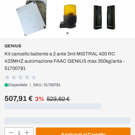
GENIUS
Kit cancello battente a 2 ante 3mt MISTRAL 400 RC
433MHZ automazione FAAC GENIUS max 350kg/anta -
51700781
Disponibile
|
SKU: 51700781
507,91 €
3%
523,62 €
Caricamento...
Loading...
Quantità
Aggiungi al Carrello