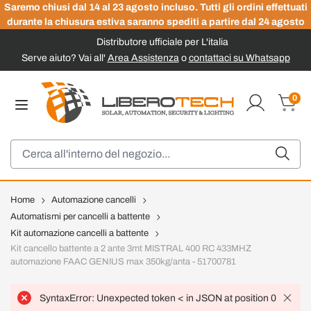
Saremo chiusi dal 14 al 23 agosto incluso. Tutti gli ordini effettuati
durante la chiusura estiva saranno spediti a partire dal 24 agosto
Distributore ufficiale per L'italia
Serve aiuto? Vai all'
Area Assistenza
o
contattaci su Whatsapp
Salta al contenuto
0
Carrel
Cerca
Home
Automazione cancelli
Automatismi per cancelli a battente
Kit automazione cancelli a battente
Kit cancello battente a 2 ante 3mt MISTRAL 400 RC 433MHZ
automazione FAAC GENIUS max 350kg/anta - 51700781
SyntaxError: Unexpected token < in JSON at position 0