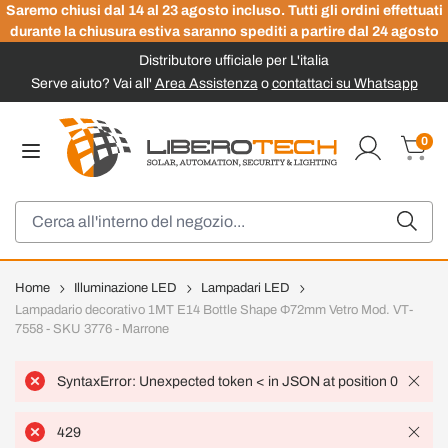
Saremo chiusi dal 14 al 23 agosto incluso. Tutti gli ordini effettuati
durante la chiusura estiva saranno spediti a partire dal 24 agosto
Distributore ufficiale per L'italia
Serve aiuto? Vai all'
Area Assistenza
o
contattaci su Whatsapp
Salta al contenuto
0
Carrel
Cerca
Home
Illuminazione LED
Lampadari LED
Lampadario decorativo 1MT E14 Bottle Shape Ф72mm Vetro Mod. VT-
7558 - SKU 3776 - Marrone
SyntaxError: Unexpected token < in JSON at position 0
429