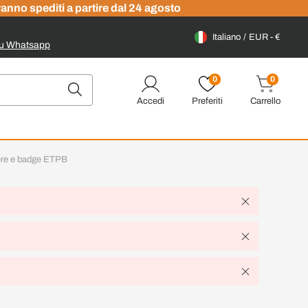
ranno spediti a partire dal 24 agosto
Italiano
EUR - €
su Whatsapp
0
0
Accedi
Preferiti
Carrello
sere e badge ETPB