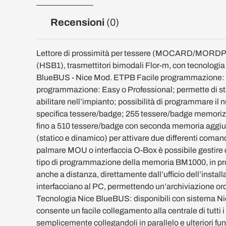
Recensioni
(0)
Lettore di prossimità per tessere (MOCARD/MORDP)
(HSB1), trasmettitori bimodali Flor-m, con tecnologi
BlueBUS - Nice Mod. ETPB Facile programmazione: 2
programmazione: Easy o Professional; permette di sta
abilitare nell’impianto; possibilità di programmare il n
specifica tessere/badge; 255 tessere/badge memorizz
fino a 510 tessere/badge con seconda memoria aggi
(statico e dinamico) per attivare due differenti coma
palmare MOU o interfaccia O-Box è possibile gestire c
tipo di programmazione della memoria BM1000, in pr
anche a distanza, direttamente dall’ufficio dell’insta
interfacciano al PC, permettendo un’archiviazione ordin
Tecnologia Nice BlueBUS: disponibili con sistema 
consente un facile collegamento alla centrale di tutti i d
semplicemente collegandoli in parallelo e ulteriori fu