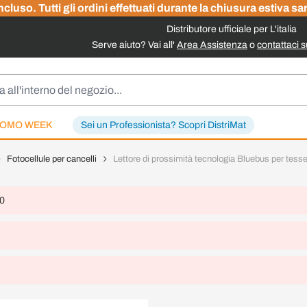
cluso. Tutti gli ordini effettuati durante la chiusura estiva sa
Distributore ufficiale per L'italia
Serve aiuto? Vai all'
Area Assistenza
o
contattaci 
OMO WEEK
Sei un Professionista? Scopri DistriMat
Fotocellule per cancelli
Lettore di prossimità tecnologia Bluebus per tes
 0