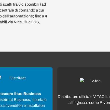
 scelti tra 6 disponibili (ad
centrale di comando a cui
co dell’automazione; fino a 4
bili via Nice BlueBUS,
rescere il tuo Business
Distributore ufficiale V-TAC Ita
strimat Business, il portale
all'ingrosso come Riven
 a rivenditori e installatori