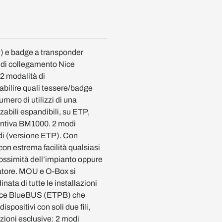
 e badge a transponder
a di collegamento Nice
 modalità di
bilire quali tessere/badge
umero di utilizzi di una
abili espandibili, su ETP,
untiva BM1000. 2 modi
ndi (versione ETP). Con
on estrema facilità qualsiasi
ossimità dell’impianto oppure
llatore. MOU e O-Box si
ata di tutte le installazioni
Nice BlueBUS (ETPB) che
ispositivi con soli due fili,
nzioni esclusive: 2 modi