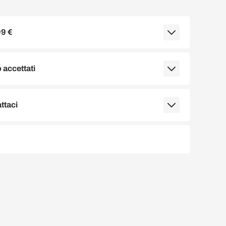
99 €
accettati
ttaci