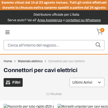
Saremo chiusi dal 14 al 23 agosto incluso. Tutti gli ordini effettuati
durante la chiusura estiva saranno spediti a partire dal 24 agosto
Distributore ufficiale per L'italia
Serve aiuto? Vai all'
Area Assistenza
o
contattaci su Whatsapp
Salta al contenuto
0
Carrel
Cerca
Home
Materiale elettrico
Connettori per cavi elettrici
Connettori per cavi elettrici
Filtri
Or
11
Risultati