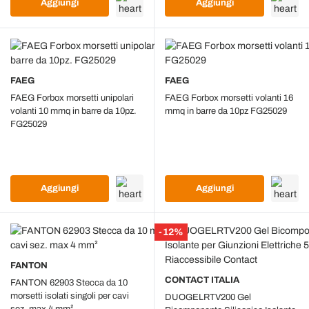
Aggiungi
Aggiungi
FAEG
FAEG
FAEG Forbox morsetti unipolari
FAEG Forbox morsetti volanti 16
volanti 10 mmq in barre da 10pz.
mmq in barre da 10pz FG25029
FG25029
Aggiungi
Aggiungi
-12%
FANTON
CONTACT ITALIA
FANTON 62903 Stecca da 10
morsetti isolati singoli per cavi
DUOGELRTV200 Gel