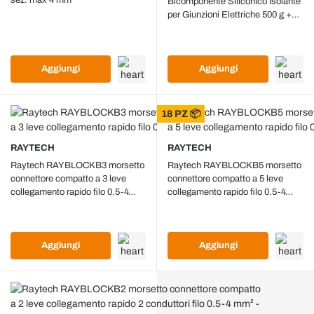
sez. max 4 mm²
Bicomponente Siliconico Isolante
per Giunzioni Elettriche 500 g +
500 g Riaccessibile Contact
Aggiungi
Aggiungi
18 PZ 📦
RAYTECH
RAYTECH
Raytech RAYBLOCKB3 morsetto
Raytech RAYBLOCKB5 morsetto
connettore compatto a 3 leve
connettore compatto a 5 leve
collegamento rapido filo 0.5-4
collegamento rapido filo 0.5-4
mm² - 30pz
mm² - 18pz
Aggiungi
Aggiungi