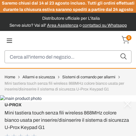
Saremo chiusi dal 14 al 23 agosto incluso. Tutti gli ordini effettuati
durante la chiusura estiva saranno spediti a partire dal 24 agosto
Distributore ufficiale per L'italia
Serve aiuto? Vai all'
Area Assistenza
o
contattaci su Whatsapp
Salta al contenuto
0
Carrel
Cerca
Home
Allarmi e sicurezza
Sistemi di comando per allarmi
Mini tastiera touch senza fili wireless 868MHz colore bianco usata per
inserire/disinserire il sistema di sicurezza U-Prox Keypad G1
U-PROX
Mini tastiera touch senza fili wireless 868MHz colore
bianco usata per inserire/disinserire il sistema di sicurezza
U-Prox Keypad G1