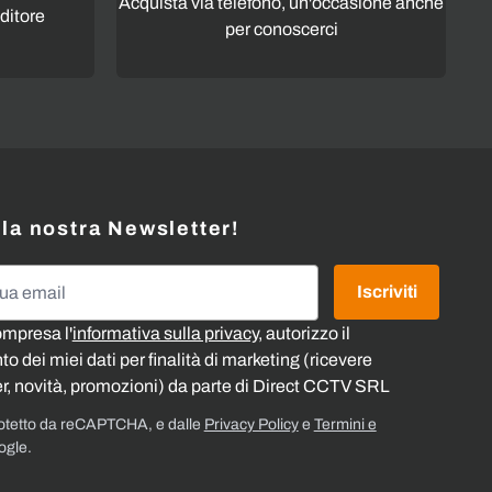
Acquista via telefono, un'occasione anche
ditore
per conoscerci
alla nostra Newsletter!
l
Iscriviti
ompresa l'
informativa sulla privacy
, autorizzo il
o dei miei dati per finalità di marketing (ricevere
r, novità, promozioni) da parte di Direct CCTV SRL
rotetto da reCAPTCHA, e dalle
Privacy Policy
e
Termini e
ogle.