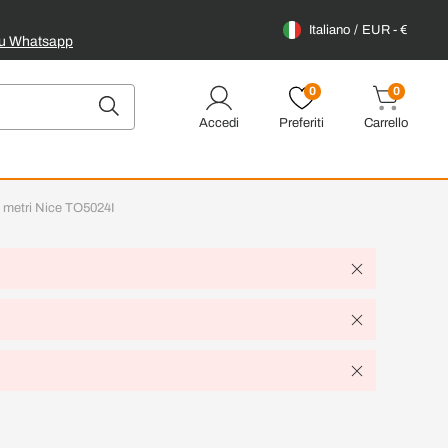
Italiano
EUR - €
su Whatsapp
0
0
Accedi
Preferiti
Carrello
 5 metri Nice TO5024I