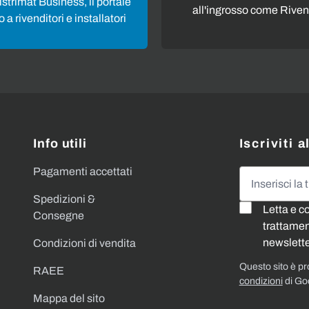
strimat Business, il portale
all'ingrosso come Riven
 a rivenditori e installatori
Info utili
Iscriviti 
Pagamenti accettati
Indirizzo emai
Spedizioni &
Letta e c
Consegne
trattament
newslette
Condizioni di vendita
Questo sito è p
RAEE
condizioni
di Go
Mappa del sito