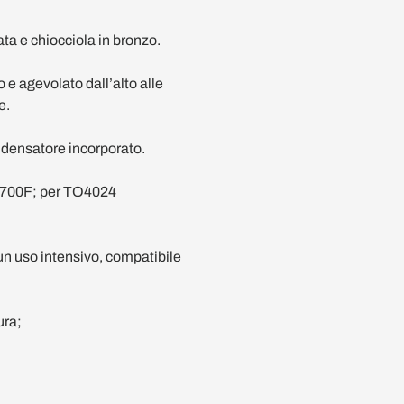
ata e chiocciola in bronzo.
 e agevolato dall’alto alle
e.
densatore incorporato.
A700F; per TO4024
n uso intensivo, compatibile
ura;