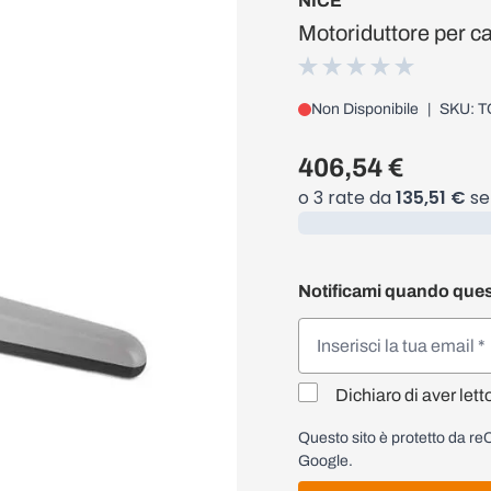
NICE
Motoriduttore per ca
Non Disponibile
|
SKU: T
406,54 €
Caricamento...
Notificami quando ques
Dichiaro di aver lett
Questo sito è protetto da 
Google.