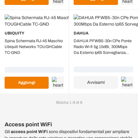
UBIQUITY
DAHUA
Spina Schermata RJ-45 Maschio
DAHUA PFWB5-30n CPe Ponte
Ubiquiti Networks TOUGHCable
Radio Wi-fi 5g 15dBi, 300Mbps
TC-GND
Da Esterno Ip65 Sorveglianza
Sicurezza
Caricamento...
Caricamento...
Avvisami
Aggiungi
Mostra
1
-
8
di
8
Access point WiFi
Gli
access point WiFi
sono dispositivi fondamentali per ampliare