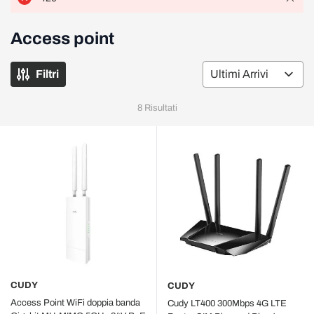
Access point
Filtri
Or
8
Risultati
CUDY
CUDY
Access Point WiFi doppia banda
Cudy LT400 300Mbps 4G LTE