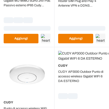
Gigabit MU-MIMO 5GHz 24V PoE
Router SIM Plug and Play 4
Passivo esterno IP65 Cudy
Antenne VPN e DDNS
AP1200-Outdoor
Compatibile con Tutti gli Operatori
Caricamento...
Caricamento...
Aggiungi
Aggiungi
CUDY
CUDY AP3000 Outdoor Punto di
accesso wireless Gigabit WIFI 6
DA ESTERNO
CUDY
Punto di accesso wireless WiFi