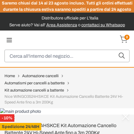
Saremo chiusi dal 14 al 23 agosto incluso. Tutti gli ordini effettuati
durante la chiusura estiva saranno spediti a partire dal 24 agosto
Distributore ufficiale per L'italia
Serve aiuto? Vai all'
Area Assistenza
o
contattaci su Whatsapp
Salta al contenuto
0
Carrel
Cerca
Home
Automazione cancelli
Automatismi per cancelli a battente
Kit automazione cancelli a battente
Nice WINGO3524HSKCE Kit Automazione Cancello Battente 24V Hi-
Speed Ante fino a 3m 200Kg
NICE
-10%
Nice WINGO3524HSKCE Kit Automazione Cancello
Spedizione 24/48H
Battente 24V Hi-Speed Ante fino a 3m 200Kg