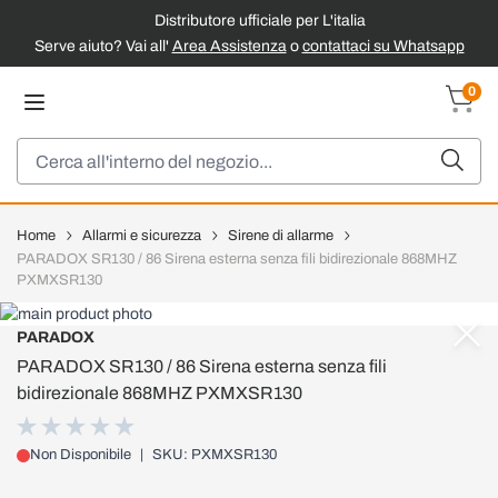
Distributore ufficiale per L'italia
Serve aiuto? Vai all'
Area Assistenza
o
contattaci su Whatsapp
Salta al contenuto
0
Carrel
Cerca
Home
Allarmi e sicurezza
Sirene di allarme
PARADOX SR130 / 86 Sirena esterna senza fili bidirezionale 868MHZ
PXMXSR130
PARADOX
PARADOX SR130 / 86 Sirena esterna senza fili
bidirezionale 868MHZ PXMXSR130
Non Disponibile
|
SKU: PXMXSR130