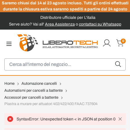
Saremo chiusi dal 14 al 23 agosto incluso. Tutti gli ordini effettuati
durante la chiusura estiva saranno spediti a partire dal 24 agosto
Distributore ufficiale per L'italia
Serve aiuto? Vai all'
Area Assistenza
o
contattaci su Whatsapp
Salta al contenuto
0
Carrel
Cerca
Home
Automazione cancelli
Automatismi per cancelli a battente
Accessori per cancelli a battente
Piastra a murare per attuatori 402/422/400 FAAC 737604
SyntaxError: Unexpected token < in JSON at position 0