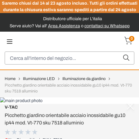
Saremo chiusi dal 14 al 23 agosto incluso. Tutti gli ordini effettuati
durante la chiusura estiva saranno spediti a partire dal 24 agosto
Distributore ufficiale per L'italia
Serve aiuto? Vai all'
Area Assistenza
o
contattaci su Whatsapp
Salta al contenuto
0
Carrel
Cerca
Home
Illuminazione LED
Illuminazione da giardino
Picchetto giardino orientabile acciaio inossidabile gu10 ip44 mod. Vt-770
sku 7518 alluminio
V-TAC
Picchetto giardino orientabile acciaio inossidabile gu10
ip44 mod. Vt-770 sku 7518 alluminio