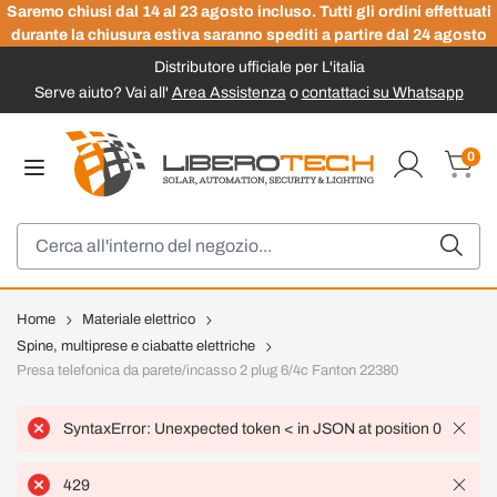
Saremo chiusi dal 14 al 23 agosto incluso. Tutti gli ordini effettuati
durante la chiusura estiva saranno spediti a partire dal 24 agosto
Distributore ufficiale per L'italia
Serve aiuto? Vai all'
Area Assistenza
o
contattaci su Whatsapp
Salta al contenuto
0
Carrel
Cerca
Home
Materiale elettrico
Spine, multiprese e ciabatte elettriche
Presa telefonica da parete/incasso 2 plug 6/4c Fanton 22380
SyntaxError: Unexpected token < in JSON at position 0
429