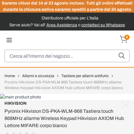
Saremo chiusi dal 14 al 23 agosto incluso. Tutti gli ordini effettuati
durante la chiusura estiva saranno spediti a partire dal 24 agosto
Distributore ufficiale per L'italia
Serve aiuto? Vai all'
Area Assistenza
o
contattaci su Whatsapp
Salta al contenuto
0
Carrel
Cerca
Home
Allarmi e sicurezza
Tastiere per allarmi antifurto
Pyronix Hikvision DS-PKA-WLM-868 Tastiera touch 868MHz allarme
Wireless Keypad Hikvision AXIOM Hub Lettore MIFARE corpo bianco
HIKVISION
Pyronix Hikvision DS-PKA-WLM-868 Tastiera touch
868MHz allarme Wireless Keypad Hikvision AXIOM Hub
Lettore MIFARE corpo bianco