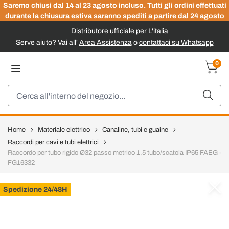
Saremo chiusi dal 14 al 23 agosto incluso. Tutti gli ordini effettuati
durante la chiusura estiva saranno spediti a partire dal 24 agosto
Distributore ufficiale per L'italia
Serve aiuto? Vai all'
Area Assistenza
o
contattaci su Whatsapp
Salta al contenuto
0
Carrel
Cerca
Home
Materiale elettrico
Canaline, tubi e guaine
Raccordi per cavi e tubi elettrici
Raccordo per tubo rigido Ø32 passo metrico 1,5 tubo/scatola IP65 FAEG -
FG16332
Spedizione 24/48H