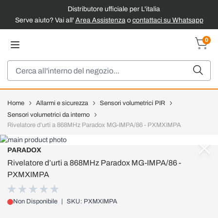
Distributore ufficiale per L'italia
Serve aiuto? Vai all'
Area Assistenza
o
contattaci su Whatsapp
Salta al contenuto
0
Carrel
Cerca
Home
Allarmi e sicurezza
Sensori volumetrici PIR
Sensori volumetrici da interno
Rivelatore d’urti a 868MHz Paradox MG-IMPA/86 - PXMXIMPA
PARADOX
Rivelatore d’urti a 868MHz Paradox MG-IMPA/86 -
PXMXIMPA
Non Disponibile
|
SKU: PXMXIMPA