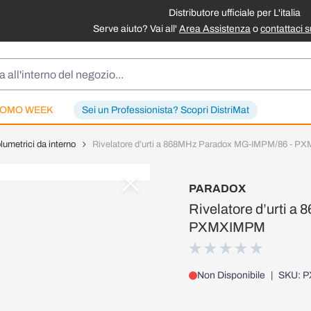
Distributore ufficiale per L'italia
Serve aiuto? Vai all'
Area Assistenza
o
contattaci 
OMO WEEK
Sei un Professionista? Scopri DistriMat
lumetrici da interno
Rivelatore d’urti a 868MHz Paradox MG-IMPM/86 - 
PARADOX
Rivelatore d’urti 
PXMXIMPM
Non Disponibile
|
SKU: 