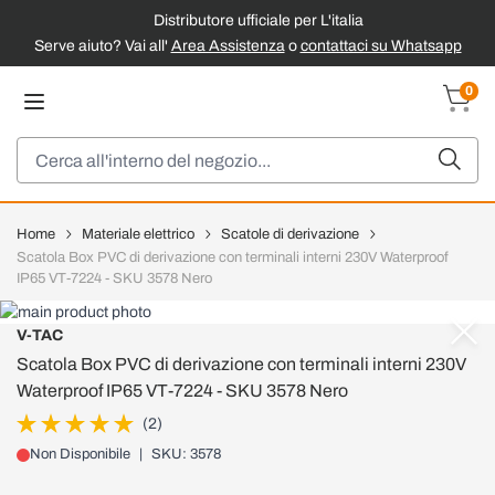
Distributore ufficiale per L'italia
Serve aiuto? Vai all'
Area Assistenza
o
contattaci su Whatsapp
Salta al contenuto
0
Carrel
Cerca
Home
Materiale elettrico
Scatole di derivazione
Scatola Box PVC di derivazione con terminali interni 230V Waterproof
IP65 VT-7224 - SKU 3578 Nero
V-TAC
Scatola Box PVC di derivazione con terminali interni 230V
Waterproof IP65 VT-7224 - SKU 3578 Nero
(2)
Non Disponibile
|
SKU: 3578