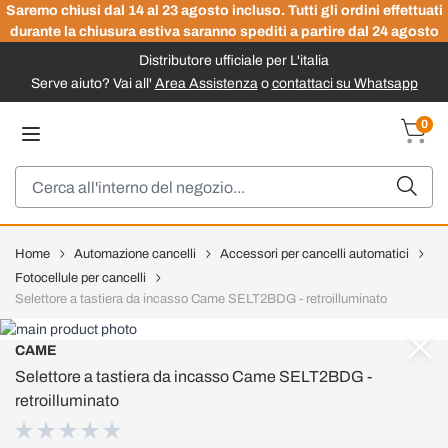
Saremo chiusi dal 14 al 23 agosto incluso. Tutti gli ordini effettuati
durante la chiusura estiva saranno spediti a partire dal 24 agosto
Distributore ufficiale per L'italia
Serve aiuto? Vai all'
Area Assistenza
o
contattaci su Whatsapp
Salta al contenuto
0
Carrel
Cerca
Home
Automazione cancelli
Accessori per cancelli automatici
Fotocellule per cancelli
Selettore a tastiera da incasso Came SELT2BDG - retroilluminato
CAME
Selettore a tastiera da incasso Came SELT2BDG -
retroilluminato