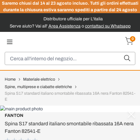
Saremo chiusi dal 14 al 23 agosto incluso. Tutti gli ordini effettuati
durante la chiusura estiva saranno spediti a partire dal 24 agosto
Distributore ufficiale per L'italia
Serve aiuto? Vai all'
Area Assistenza
o
contattaci su Whatsapp
Salta al contenuto
0
Carrel
Cerca
Home
Materiale elettrico
Spine, multiprese e ciabatte elettriche
Spina S17 standard italiano smontabile ribassata 16A nera Fanton 82541-
E
FANTON
Spina S17 standard italiano smontabile ribassata 16A nera
Fanton 82541-E