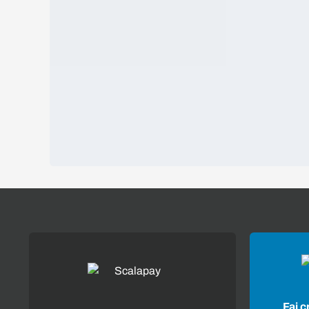
Fai c