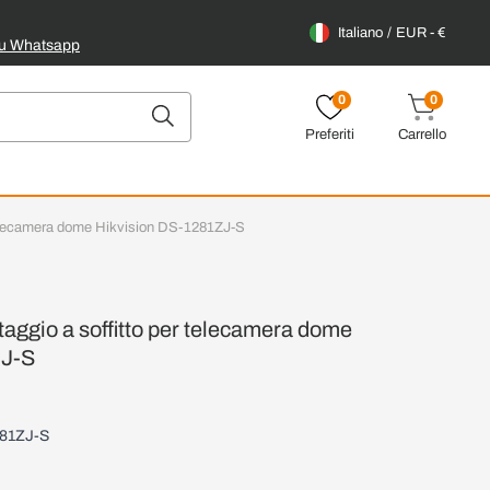
Italiano
EUR - €
su Whatsapp
0
0
Preferiti
Carrello
r telecamera dome Hikvision DS-1281ZJ-S
taggio a soffitto per telecamera dome
ZJ-S
81ZJ-S