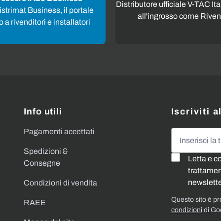
Distributore ufficiale V-TAC Ita
strimat Business, il portale
all'ingrosso come Riven
 a rivenditori e installatori
Info utili
Iscriviti 
Pagamenti accettati
Indirizzo emai
Spedizioni &
Letta e c
Consegne
trattament
newslette
Condizioni di vendita
Questo sito è p
RAEE
condizioni
di Go