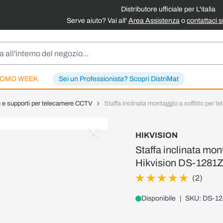
Distributore ufficiale per L'italia
Serve aiuto? Vai all'
Area Assistenza
o
contattaci 
OMO WEEK
Sei un Professionista? Scopri DistriMat
e e supporti per telecamere CCTV
Staffa inclinata montaggio a soffitto pe
HIKVISION
Staffa inclinata mon
Hikvision DS-1281
(2)
Disponibile
|
SKU: DS-12