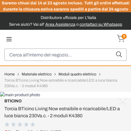
Saremo chiusi dal 14 al 23 agosto incluso. Tutti gli ordini effettuati
durante la chiusura estiva saranno spediti a partire dal 24 agosto
Distributore ufficiale per L'italia
Serve aiuto? Vai all'
Area Assistenza
o
contattaci su Whatsapp
Salta al contenuto
0
Carrel
Cerca
Home
Materiale elettrico
Moduli quadro elettrico
Torcia BTicino Living Now estraibile e ricaricabile/LED a luce bianca
230Va.c. - 2 moduli K4380
BTICINO
Torcia BTicino Living Now estraibile e ricaricabile/LED a
luce bianca 230Va.c. - 2 moduli K4380